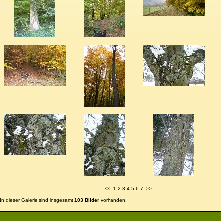
<<
1
2
3
4
5
6
7
>>
In dieser Galerie sind insgesamt
103 Bilder
vorhanden.