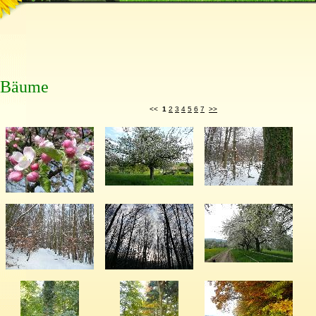
Bäume
<<
1
2
3
4
5
6
7
>>