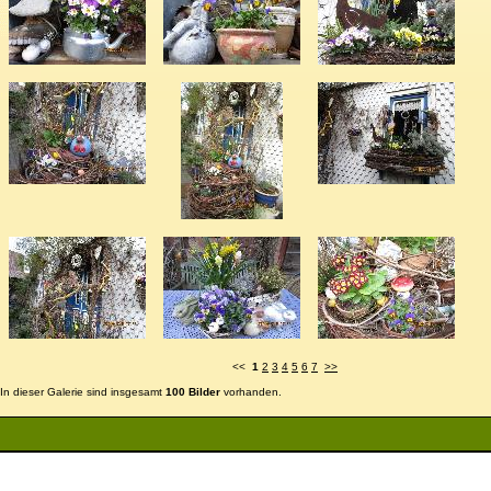
<<
1
2
3
4
5
6
7
>>
In dieser Galerie sind insgesamt
100 Bilder
vorhanden.