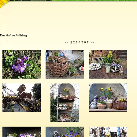
Der Hof im Frühling
<<
1
2
3
4
5
6
7
>>