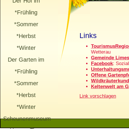
Der Hof im
*Frühling
*Sommer
Links
*Herbst
TourismusRegio
*Winter
Wetterau
Gemeinde Lime
Der Garten im
Facebook
: Sozia
Unterhaltungsm
*Frühling
Offene Gartenpf
Wildkräuterkun
*Sommer
Keltenwelt am G
*Herbst
Link vorschlagen
*Winter
Scheunenmuseum