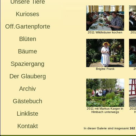
Unsere Tiere
Kurioses
Off.Gartenpforte
2011 Wildkräuter kochen
201
Blüten
Bäume
Spaziergang
Brigitte Frank
2
Der Glauberg
Archiv
Gästebuch
2011 mit Markus Karger in
2011
Linkliste
Himbach unterwegs
H
Kontakt
In dieser Galerie sind insgesamt
162