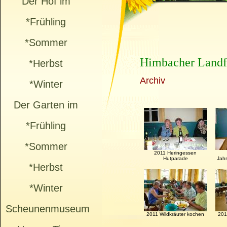
Der Hof im
*Frühling
*Sommer
Himbacher Landf
*Herbst
Archiv
*Winter
Der Garten im
*Frühling
*Sommer
2011 Heringessen
Hutparade
Jah
*Herbst
*Winter
Scheunenmuseum
2011 Wildkräuter kochen
201