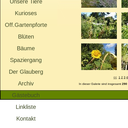
Unsere Tiere
Kurioses
Off.Gartenpforte
Blüten
Bäume
Spaziergang
Der Glauberg
<<
1
2
3
4
Archiv
In dieser Galerie sind insgesamt
290
Gästebuch
Linkliste
Kontakt