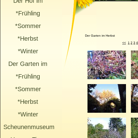
Der Hof im
*Frühling
*Sommer
Der Garten im Herbst
*Herbst
<<
1
2
3
4
*Winter
Der Garten im
*Frühling
*Sommer
*Herbst
*Winter
Scheunenmuseum