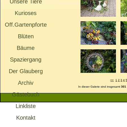
Unsere Tiere
Kurioses
Off.Gartenpforte
Blüten
Bäume
Spaziergang
Der Glauberg
<<
1
2
3
4
Archiv
In dieser Galerie sind insgesamt
301
Gästebuch
Linkliste
Kontakt