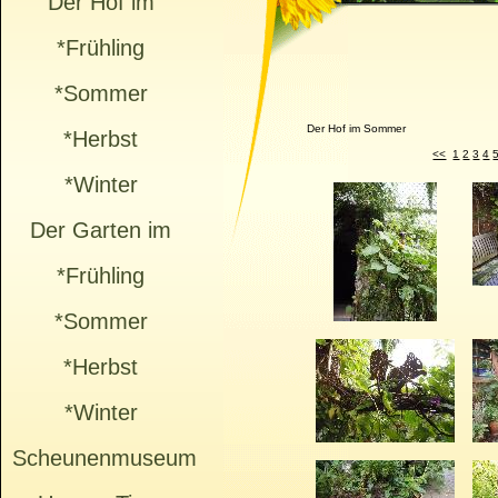
Der Hof im
*Frühling
*Sommer
Der Hof im Sommer
*Herbst
<<
1
2
3
4
*Winter
Der Garten im
*Frühling
*Sommer
*Herbst
*Winter
Scheunenmuseum