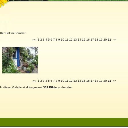
Der Hof im Sommer
<<
1
2
3
4
5
6
7
8
9
10
11
12
13
14
15
16
17
18
19
20
21
>>
<<
1
2
3
4
5
6
7
8
9
10
11
12
13
14
15
16
17
18
19
20
21
>>
In dieser Galerie sind insgesamt
301 Bilder
vorhanden.