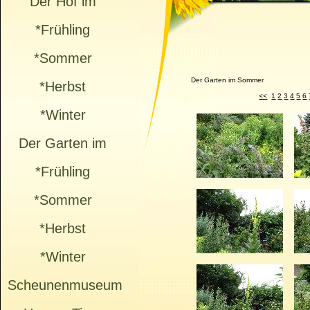
Der Hof im
*Frühling
*Sommer
Der Garten im Sommer
*Herbst
<<
1
2
3
4
5
6
*Winter
Der Garten im
*Frühling
*Sommer
*Herbst
*Winter
Scheunenmuseum