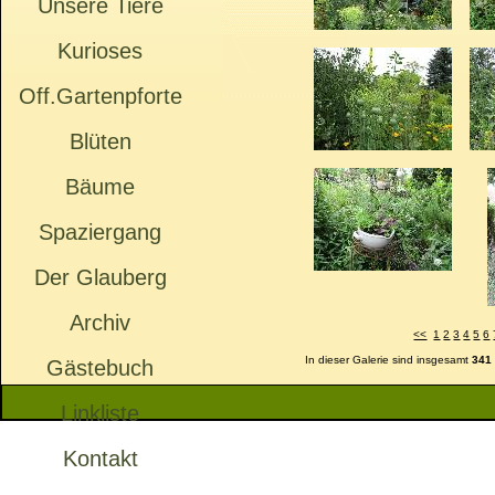
Unsere Tiere
Kurioses
Off.Gartenpforte
Blüten
Bäume
Spaziergang
Der Glauberg
Archiv
<<
1
2
3
4
5
6
In dieser Galerie sind insgesamt
341
Gästebuch
Linkliste
Kontakt