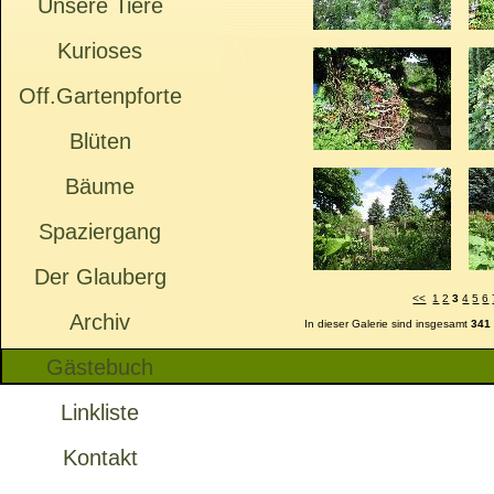
Unsere Tiere
Kurioses
Off.Gartenpforte
Blüten
Bäume
Spaziergang
Der Glauberg
<<
1
2
3
4
5
6
Archiv
In dieser Galerie sind insgesamt
341
Gästebuch
Linkliste
Kontakt