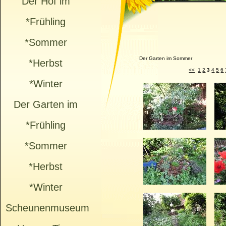
Der Hof im
*Frühling
*Sommer
Der Garten im Sommer
*Herbst
<<
1
2
3
4
5
6
*Winter
Der Garten im
*Frühling
*Sommer
*Herbst
*Winter
Scheunenmuseum