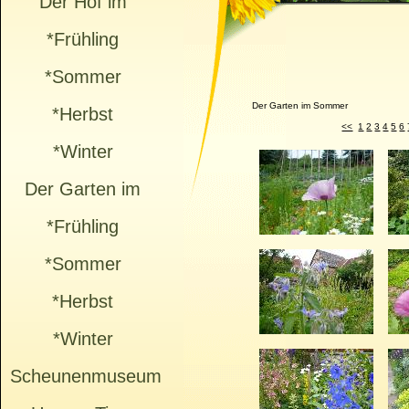
Der Hof im
*Frühling
*Sommer
Der Garten im Sommer
*Herbst
<<
1
2
3
4
5
6
*Winter
Der Garten im
*Frühling
*Sommer
*Herbst
*Winter
Scheunenmuseum