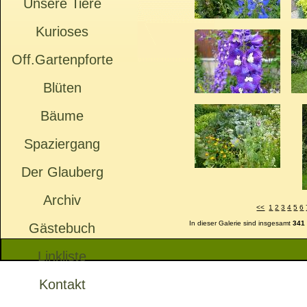
Unsere Tiere
Kurioses
Off.Gartenpforte
Blüten
Bäume
Spaziergang
Der Glauberg
Archiv
<<
1
2
3
4
5
6
In dieser Galerie sind insgesamt
341
Gästebuch
Linkliste
Kontakt