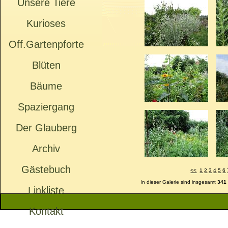
Unsere Tiere
Kurioses
Off.Gartenpforte
Blüten
Bäume
Spaziergang
Der Glauberg
Archiv
Gästebuch
<<
1
2
3
4
5
6
In dieser Galerie sind insgesamt
341
Linkliste
Kontakt