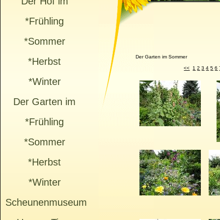
Der Hof im
*Frühling
*Sommer
Der Garten im Sommer
*Herbst
<<
1
2
3
4
5
6
*Winter
Der Garten im
*Frühling
*Sommer
*Herbst
*Winter
Scheunenmuseum